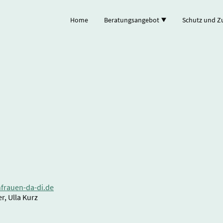
Home
Beratungsangebot
Schutz und Z
nfrauen-da-di.de
r, Ulla Kurz